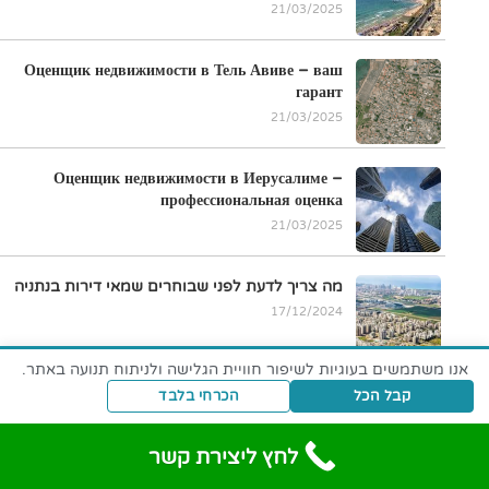
21/03/2025
Оценщик недвижимости в Тель Авиве – ваш
гарант
21/03/2025
Оценщик недвижимости в Иерусалиме –
профессиональная оценка
21/03/2025
מה צריך לדעת לפני שבוחרים שמאי דירות בנתניה
17/12/2024
אנו משתמשים בעוגיות לשיפור חוויית הגלישה ולניתוח תנועה באתר.
מה צריך לדעת שמאי מקרקעין על הערכת שווי חניון
קבל הכל
הכרחי בלבד
16/12/2024
לחץ ליצירת קשר