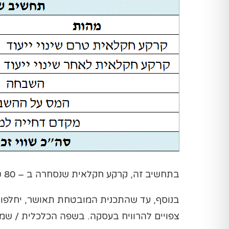
בתחשיב זה, קרקע חקלאית שנסחרה ב – 80 ₪ למ"ר שינתה את ייעודה ושוויה החדש הינו 3,200 ₪ למ"ר.
בנוסף, עד שהתכנית המובטחת תאושר, יחלפו 
צפויים להרוויח בעסקה. בשפה הכלכלית / שמא