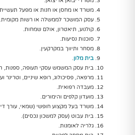
משרדי יבואן או יצואן.
משרד או מחסן או חנות או מפעל תעשייתי המעסיק 30 ע
עסק המושכר לממשלה או רשות מקומית.
קולנוע, תיאטרון, אולם שמחות.
סוכנות נסיעות.
מסחר ותיווך במקרקעין.
בית מלון
.
בית עסק המשמש עסקי תעופה, ספנות, תח
מרפאה, פסיכולוג, רופא שיניים, וטרינר ועו
מעבדה רפואית.
מועדון קלפים והימורים.
משרד בעל מקצוע חופשי (שמאי, עורך דין,
בית עבוט (עסק למשכון נכסים).
גלריה לאומנות.